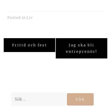
Posted in
Liv
Inläggsnavigering
Fritid och fest
Jag ska bli
entreprenör!
Sök
efter: